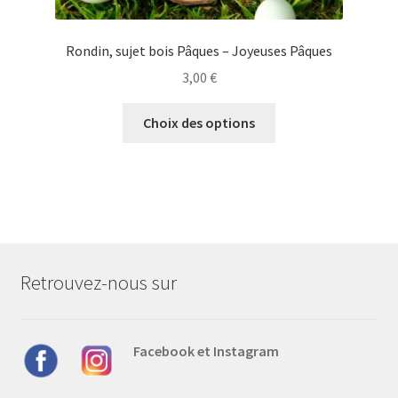
Rondin, sujet bois Pâques – Joyeuses Pâques
3,00
€
Ce
Choix des options
produit
a
plusieurs
variations.
Les
options
peuvent
Retrouvez-nous sur
être
choisies
sur
Facebook et Instagram
la
page