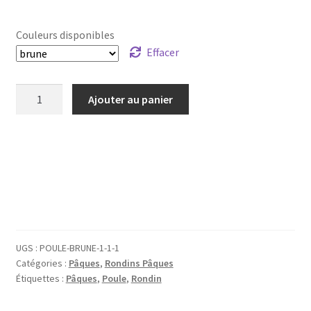
Couleurs disponibles
Effacer
quantité
Ajouter au panier
de
Rondin,
sujet
bois
Pâques
-
Poule
UGS :
POULE-BRUNE-1-1-1
Catégories :
Pâques
,
Rondins Pâques
Étiquettes :
Pâques
,
Poule
,
Rondin