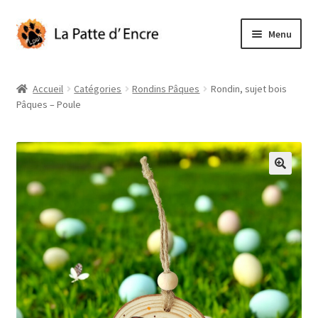
Aller
Aller
Menu
à
au
la
contenu
Pâques
navigation
Accueil
Catégories
Rondins Pâques
Rondin, sujet bois
Pâques – Poule
Illustrations originales
Ouvrir
Catégories
le
menu
Mon compte
enfant
Panier
À propos
Contact