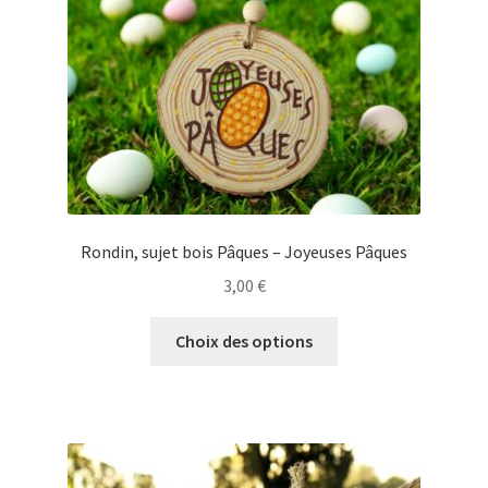
sur
la
page
du
produit
Rondin, sujet bois Pâques – Joyeuses Pâques
3,00
€
Ce
Choix des options
produit
a
plusieurs
variations.
Les