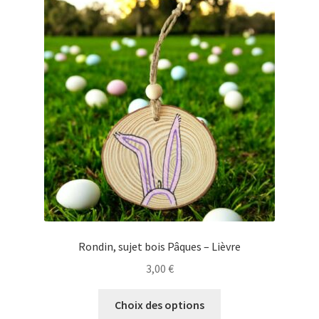
Se connecter
Rondin, sujet bois Pâques – Lièvre
3,00
€
Ce
Choix des options
produit