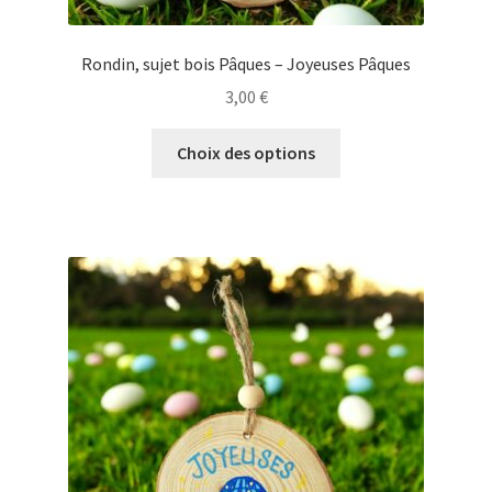
Rondin, sujet bois Pâques – Joyeuses Pâques
3,00
€
Ce
Choix des options
produit
a
plusieurs
variations.
Les
options
peuvent
être
choisies
sur
la
page