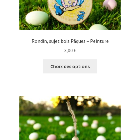
produit
Rondin, sujet bois Pâques – Peinture
3,00
€
Ce
Choix des options
produit
a
plusieurs
variations.
Les
options
peuvent
être
choisies