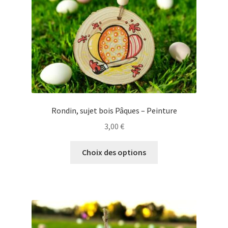
sur
la
page
du
produit
Rondin, sujet bois Pâques – Peinture
3,00
€
Ce
Choix des options
produit
a
plusieurs
variations.
Les
options