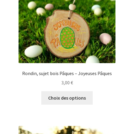
choisies
sur
la
page
du
produit
Rondin, sujet bois Pâques – Joyeuses Pâques
3,00
€
Ce
Choix des options
produit
a
plusieurs
variations.
Les