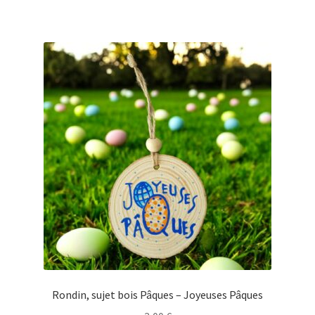
a
plusieurs
variations.
Les
options
peuvent
être
choisies
sur
la
page
du
produit
Rondin, sujet bois Pâques – Joyeuses Pâques