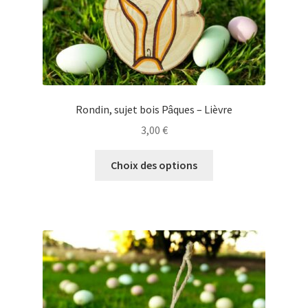
du
produit
Rondin, sujet bois Pâques – Lièvre
3,00
€
Ce
Choix des options
produit
a
plusieurs
variations.
Les
options
peuvent
être