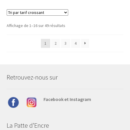
plusieurs
variations.
Les
options
Trié
Affichage de 1–16 sur 49 résultats
peuvent
par
être
prix
1
2
3
4
choisies
croissant
sur
la
page
du
Retrouvez-nous sur
produit
Facebook et Instagram
La Patte d’Encre