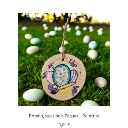
plusieurs
variations.
Les
options
peuvent
être
choisies
sur
la
page
du
produit
Rondin, sujet bois Pâques – Peinture
3,00
€