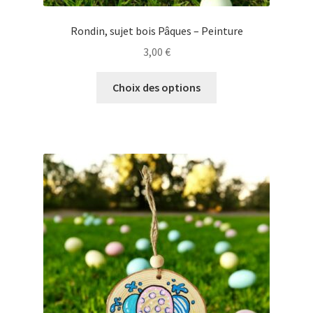
Rondin, sujet bois Pâques – Peinture
3,00
€
Ce
Choix des options
produit
a
plusieurs
variations.
Les
options
peuvent
être
choisies
sur
la
page
du