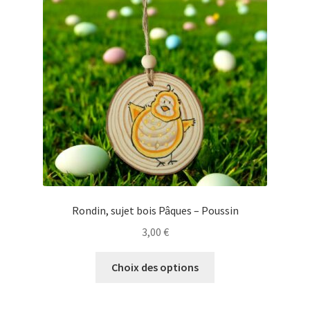
peuvent
être
choisies
sur
la
page
du
produit
Rondin, sujet bois Pâques – Poussin
3,00
€
Ce
Choix des options
produit
a