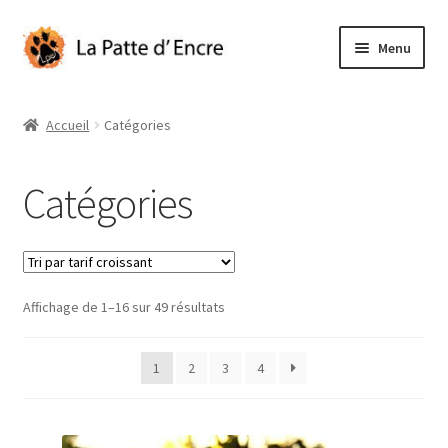
Aller
Aller
Menu
à
au
la
contenu
Pâques
navigation
Accueil
Catégories
Illustrations originales
Catégories
Ouvrir
Catégories
le
menu
Mon compte
enfant
Trié
Affichage de 1–16 sur 49 résultats
Panier
par
prix
À propos
1
2
3
4
croissant
Contact