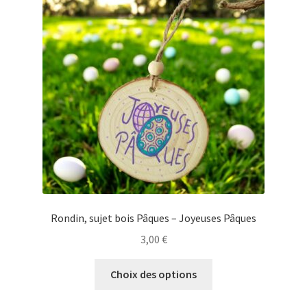
options
peuvent
être
choisies
sur
la
page
du
produit
Rondin, sujet bois Pâques – Joyeuses Pâques
3,00
€
Ce
Choix des options
produit
a