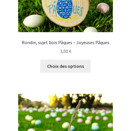
du
produit
Rondin, sujet bois Pâques – Joyeuses Pâques
3,00
€
Ce
Choix des options
produit
a
plusieurs
variations.
Les
options
peuvent
être
choisies