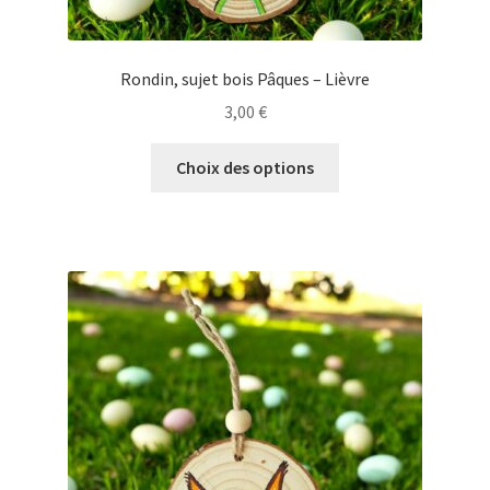
Rondin, sujet bois Pâques – Lièvre
3,00
€
Ce
Choix des options
produit
a
plusieurs
variations.
Les
options
peuvent
être
choisies
sur
la
page