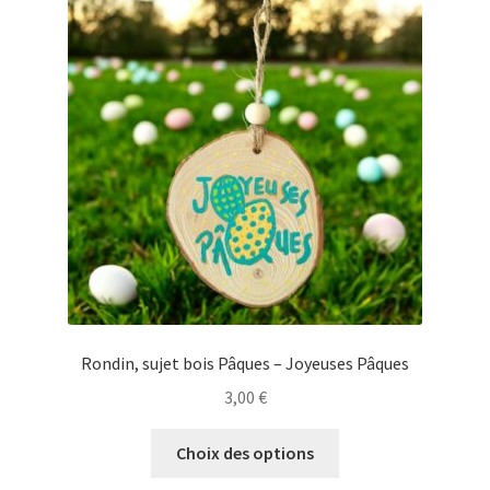
options
peuvent
être
choisies
sur
la
page
du
produit
Rondin, sujet bois Pâques – Joyeuses Pâques
3,00
€
Ce
Choix des options
produit