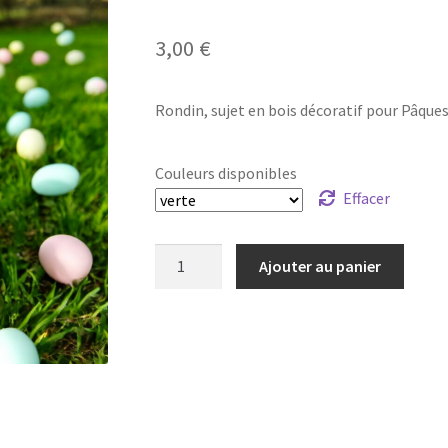
3,00
€
Rondin, sujet en bois décoratif pour Pâques.
Couleurs disponibles
Effacer
quantité
Ajouter au panier
de
Rondin,
sujet
bois
Pâques
-
Poule