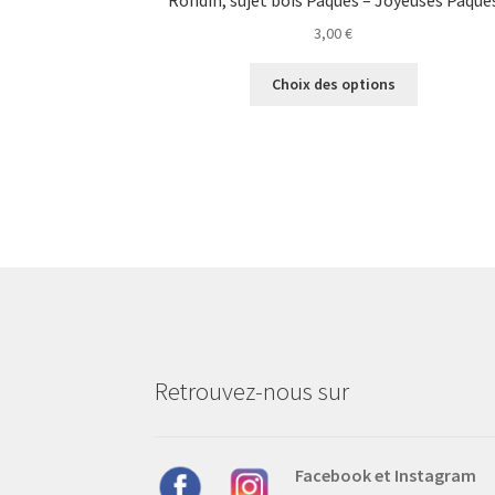
Rondin, sujet bois Pâques – Joyeuses Pâque
3,00
€
Ce
Choix des options
produit
a
plusieurs
variations.
Les
options
peuvent
être
choisies
sur
la
page
Retrouvez-nous sur
du
produit
Facebook et Instagram