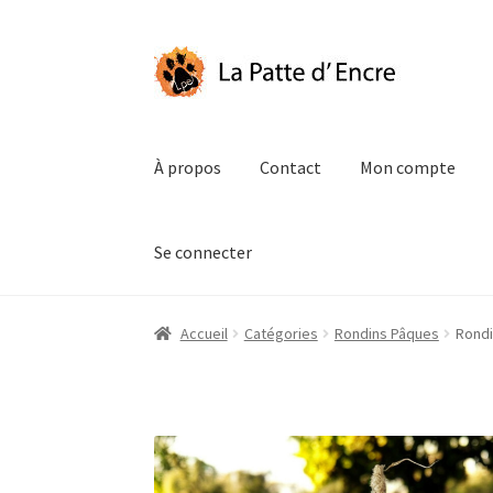
Aller
Aller
à
au
la
contenu
navigation
À propos
Contact
Mon compte
Se connecter
Accueil
Catégories
Rondins Pâques
Rondi