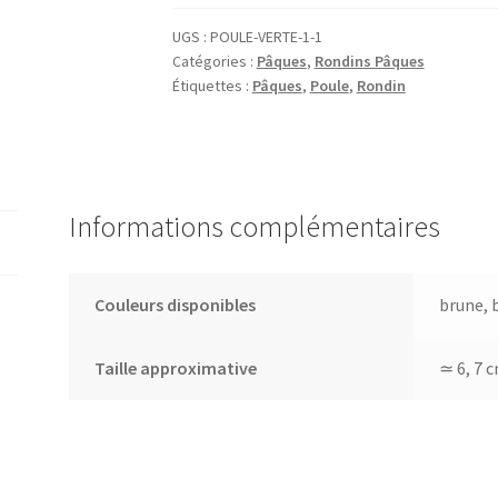
UGS :
POULE-VERTE-1-1
Catégories :
Pâques
,
Rondins Pâques
Étiquettes :
Pâques
,
Poule
,
Rondin
Informations complémentaires
Couleurs disponibles
brune, 
Taille approximative
≃ 6, 7 