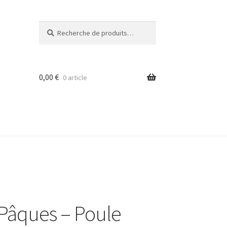
Recherche
Recherche
pour :
0,00
€
0 article
 Pâques – Poule