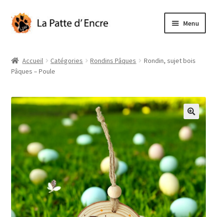
Aller
Aller
Menu
à
au
la
contenu
Pâques
navigation
Accueil
Catégories
Rondins Pâques
Rondin, sujet bois
Pâques – Poule
Illustrations originales
Ouvrir
Catégories
le
menu
Mon compte
enfant
Panier
À propos
Contact