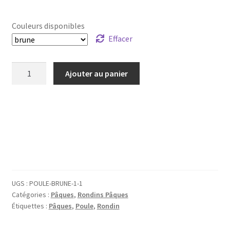
Couleurs disponibles
Effacer
quantité
Ajouter au panier
de
Rondin,
sujet
bois
Pâques
-
Poule
UGS :
POULE-BRUNE-1-1
Catégories :
Pâques
,
Rondins Pâques
Étiquettes :
Pâques
,
Poule
,
Rondin