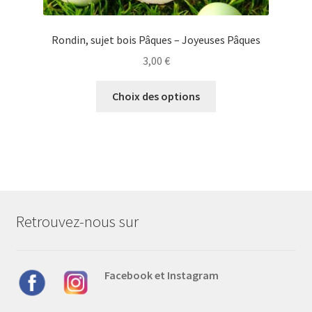
Rondin, sujet bois Pâques – Joyeuses Pâques
3,00
€
Ce
Choix des options
produit
a
plusieurs
variations.
Les
options
peuvent
Retrouvez-nous sur
être
choisies
sur
Facebook et Instagram
la
page