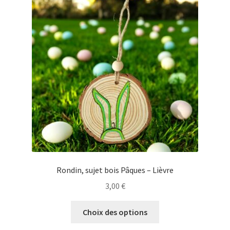
Rondin, sujet bois Pâques – Lièvre
3,00
€
Ce
Choix des options
produit