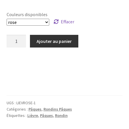
Couleurs disponibles
Effacer
quantité
Ajouter au panier
de
Rondin,
sujet
bois
Pâques
-
Lièvre
UGS :
LIEVROSE-1
Catégories :
Pâques
,
Rondins Pâques
Étiquettes :
Lièvre
,
Pâques
,
Rondin