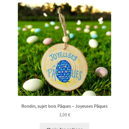
variations.
Les
options
peuvent
être
choisies
sur
la
page
du
produit
Rondin, sujet bois Pâques – Joyeuses Pâques
3,00
€
Ce