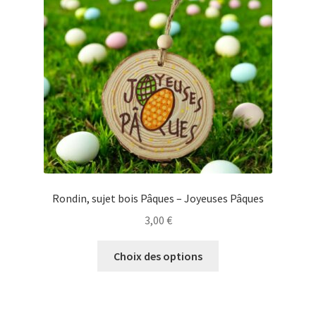
Rondin, sujet bois Pâques – Joyeuses Pâques
3,00
€
Ce
Choix des options
produit
a
plusieurs