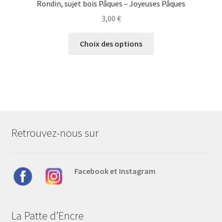
Rondin, sujet bois Pâques – Joyeuses Pâques
3,00
€
Ce
Choix des options
produit
a
plusieurs
variations.
Les
options
peuvent
Retrouvez-nous sur
être
choisies
sur
Facebook et Instagram
la
page
du
produit
La Patte d’Encre