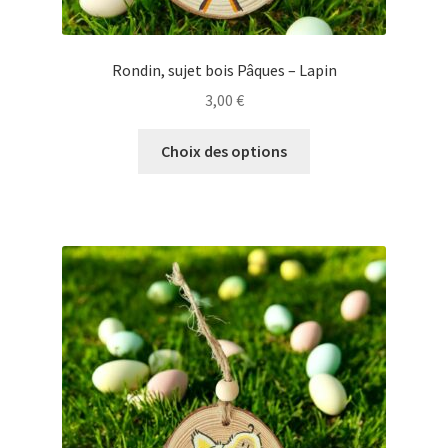
Rondin, sujet bois Pâques – Lapin
3,00
€
Ce
Choix des options
produit
a
plusieurs
variations.
Les
options
peuvent
être
choisies
sur
la
page