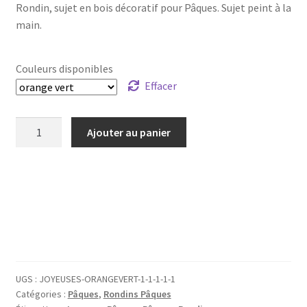
Rondin, sujet en bois décoratif pour Pâques. Sujet peint à la
main.
Couleurs disponibles
Effacer
quantité
Ajouter au panier
de
Rondin,
sujet
bois
Pâques
-
Joyeuses
Pâques
UGS :
JOYEUSES-ORANGEVERT-1-1-1-1-1
Catégories :
Pâques
,
Rondins Pâques