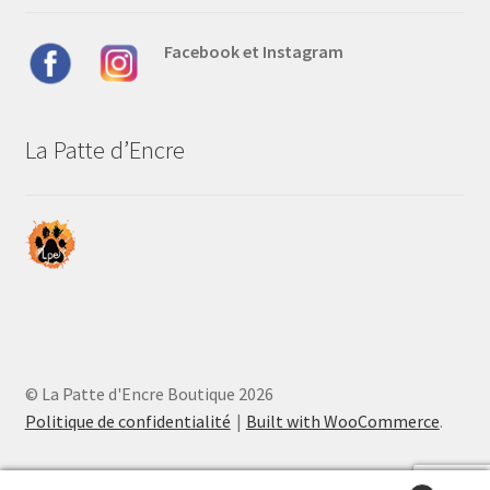
choisies
sur
Facebook et Instagram
la
page
du
produit
La Patte d’Encre
© La Patte d'Encre Boutique 2026
Politique de confidentialité
Built with WooCommerce
.