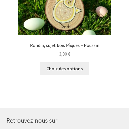
du
produit
Rondin, sujet bois Pâques – Poussin
3,00
€
Ce
Choix des options
produit
a
plusieurs
variations.
Les
options
peuvent
Retrouvez-nous sur
être