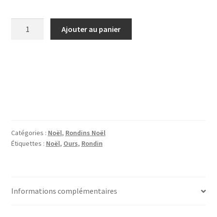
quantité
Ajouter au panier
de
Rondin,
sujet
bois
Nöel-
Ours
Catégories :
Noël
,
Rondins Noël
Étiquettes :
Noël
,
Ours
,
Rondin
Informations complémentaires