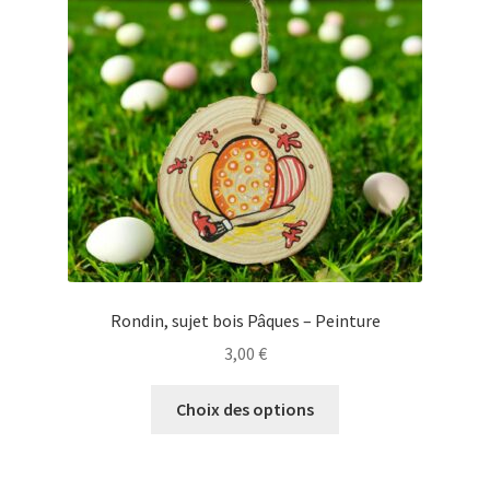
peuvent
être
choisies
sur
la
page
du
produit
Rondin, sujet bois Pâques – Peinture
3,00
€
Ce
Choix des options
produit
a
plusieurs