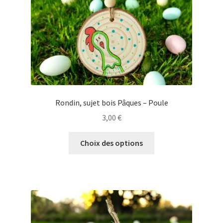
la
page
du
produit
Rondin, sujet bois Pâques – Poule
3,00
€
Ce
Choix des options
produit
a
plusieurs
variations.
Les
options