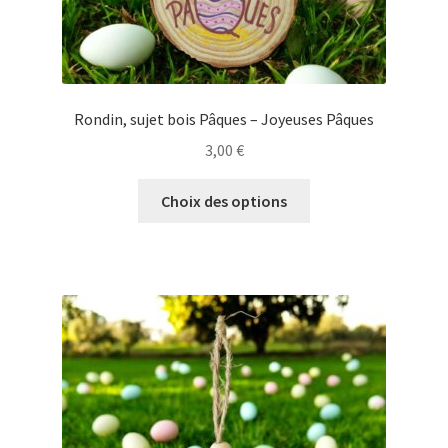
Rondin, sujet bois Pâques – Joyeuses Pâques
3,00
€
Ce
Choix des options
produit
a
plusieurs
variations.
Les
options
peuvent
être
choisies
sur