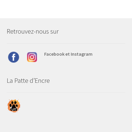
variations.
Les
options
peuvent
Retrouvez-nous sur
être
choisies
sur
Facebook et Instagram
la
page
du
produit
La Patte d’Encre