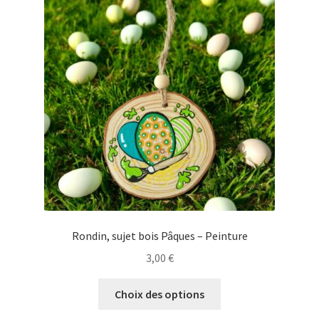
Rondin, sujet bois Pâques – Peinture
3,00
€
Ce
Choix des options
produit