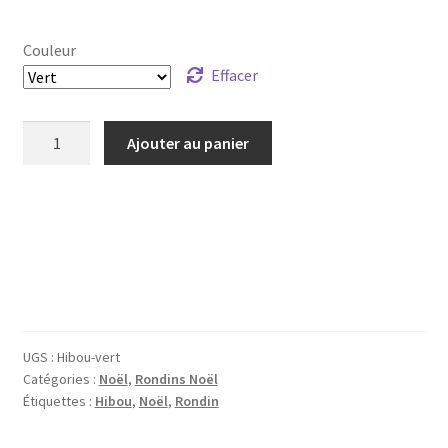
Couleur
Effacer
quantité
Ajouter au panier
de
Rondin,
sujet
bois
Nöel-
Hibou
UGS :
Hibou-vert
Catégories :
Noël
,
Rondins Noël
Étiquettes :
Hibou
,
Noël
,
Rondin