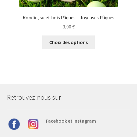
Rondin, sujet bois Pâques – Joyeuses Pâques
3,00
€
Ce
Choix des options
produit
a
plusieurs
variations.
Les
options
peuvent
Retrouvez-nous sur
être
choisies
sur
Facebook et Instagram
la
page