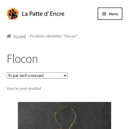
Aller
Aller
Menu
à
au
la
contenu
Pâques
navigation
Accueil
Produits identifiés “Flocon”
Illustrations originales
Flocon
Ouvrir
Catégories
le
menu
Mon compte
enfant
Voici le seul résultat
Panier
À propos
Contact