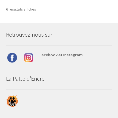
Trié
6 résultats affichés
par
prix
croissant
Retrouvez-nous sur
Facebook et Instagram
La Patte d’Encre